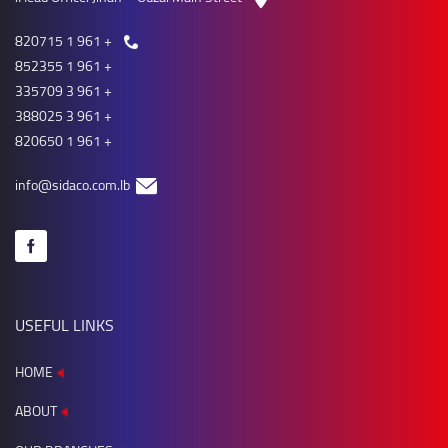
+ 961 1 820715
+ 961 1 852355
+ 961 3 335709
+ 961 3 388025
+ 961 1 820650
info@sidaco.com.lb
USEFUL LINKS
HOME
ABOUT