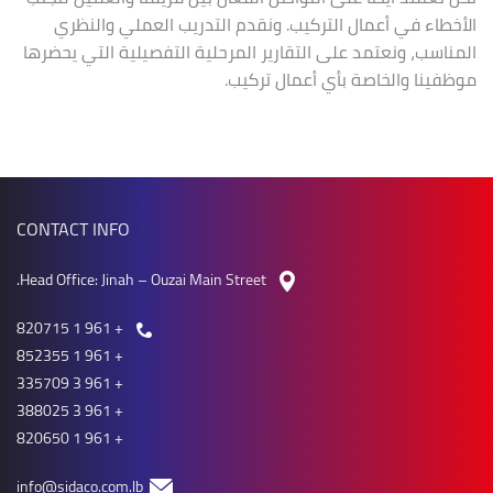
الأخطاء في أعمال التركيب. ونقدم التدريب العملي والنظري
المناسب، ونعتمد على التقارير المرحلية التفصيلية التي يحضرها
موظفينا والخاصة بأي أعمال تركيب.
CONTACT INFO
Head Office: Jinah – Ouzai Main Street.
+ 961 1 820715
+ 961 1 852355
+ 961 3 335709
+ 961 3 388025
+ 961 1 820650
info@sidaco.com.lb